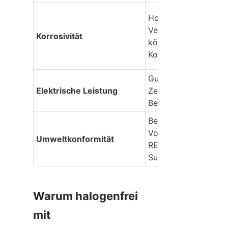
Hoch. 
Verbrennungsprodukt
Korrosivität
können elektronische
Kontakte korrodieren
Gut, kann sich aber m
Elektrische Leistung
Zeit oder unter spezi
Belastung verschlech
Beschränkt durch 
Vorschriften wie RoH
Umweltkonformität
REACH (spezifische 
Substanzen).
Warum halogenfrei 
mit 