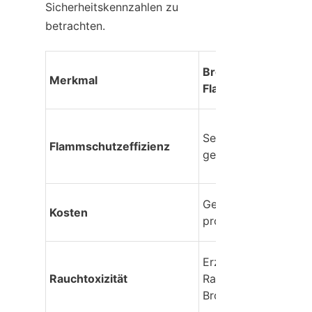
Sicherheitskennzahlen zu 
betrachten.
Bromierte 
Merkmal
Flammschutzmittel 
Sehr hoch. Erfordert 
Flammschutzeffizienz
geringe Einsatzmeng
Generell geringere K
Kosten
pro Gewicht.
Erzeugt dichten, dun
Rauchtoxizität
Rauch und giftiges 
Bromwasserstoffgas