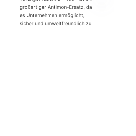
großartiger Antimon-Ersatz, da 
es Unternehmen ermöglicht, 
DE
sicher und umweltfreundlich zu 
sein. Durch die Verwendung von 
SF-400F können Unternehmen 
sicherere, grünere und stärkere 
Produkte herstellen und sich 
gleichzeitig vor sich ändernden 
Vorschriften schützen.
Kontakt
Hinterlassen Sie Ihre Informationen und wir
werden Sie kontaktieren.