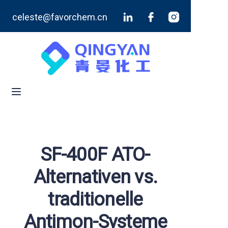
celeste@favorchem.cn
Startseite
Produkte
Blog
Über uns
Kontaktieren Sie uns
SF-400F ATO-
Alternativen vs.
traditionelle
Antimon-Systeme