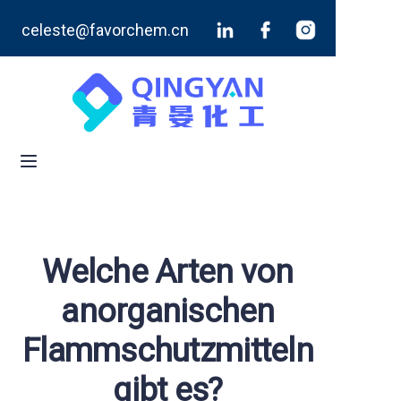
celeste@favorchem.cn
Startseite
Produkte
Blog
Über uns
Kontaktieren Sie uns
Welche Arten von
anorganischen
Flammschutzmitteln
gibt es?