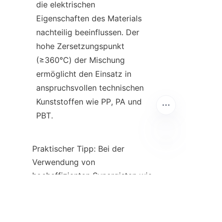
die elektrischen 
Eigenschaften des Materials 
nachteilig beeinflussen. Der 
hohe Zersetzungspunkt 
(≥360℃) der Mischung 
ermöglicht den Einsatz in 
anspruchsvollen technischen 
Kunststoffen wie PP, PA und 
PBT.
Praktischer Tipp: Bei der 
DE
Verwendung von 
hocheffizienten Synergisten wie 
SF-600 stellen Sie sicher, dass 
das Additiv vor dem Mischen 
mit dem Harz gründlich mit 