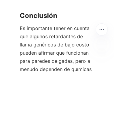
Conclusión
Es importante tener en cuenta 
que algunos retardantes de 
llama genéricos de bajo costo 
pueden afirmar que funcionan 
para paredes delgadas, pero a 
ES
menudo dependen de químicas 
inestables que afloran a la 
superficie o se degradan con el 
tiempo. La verdadera eficiencia 
proviene de equilibrar la 
solución retardante de llama 
con la reología del polímero.