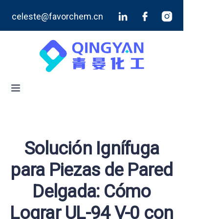
celeste@favorchem.cn
Inicio
Productos
Blog
Sobre nosotros
Contáctenos
Solución Ignífuga
para Piezas de Pared
Delgada: Cómo
Lograr UL-94 V-0 con