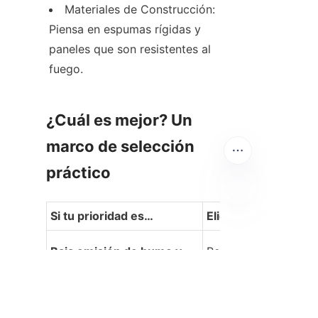
Materiales de Construcción: 
Piensa en espumas rígidas y 
paneles que son resistentes al 
fuego.
¿Cuál es mejor? Un 
marco de selección 
práctico
Si tu prioridad es…
Elige…
ES
Baja emisión de humo y 
Retardante de llama 
toxicidad
inorgánico
Alta eficiencia con baja 
Retardante de llama 