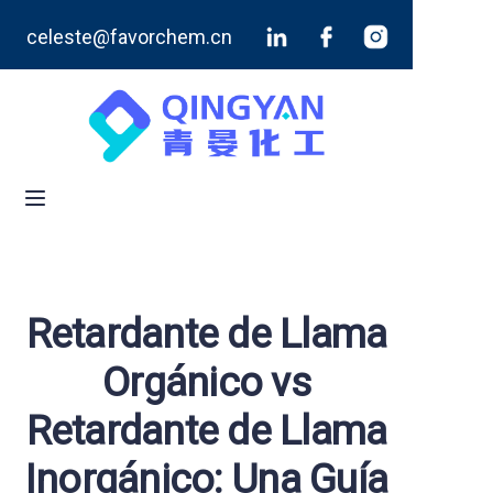
celeste@favorchem.cn
Inicio
Productos
Blog
Sobre nosotros
Contáctenos
Retardante de Llama
Orgánico vs
Retardante de Llama
Inorgánico: Una Guía