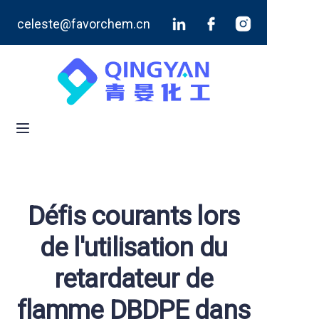
celeste@favorchem.cn
Accueil
Produits
Blog
À propos de nous
Contactez-nous
Défis courants lors
de l'utilisation du
retardateur de
flamme DBDPE dans