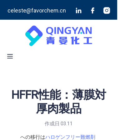
celeste@favorchem.cn
ホーム
製品
ブログ
私たちについて
お問い合わせ
HFFR性能：薄膜対
厚肉製品
作成日 03.11
への移行は
ハロゲンフリー難燃剤