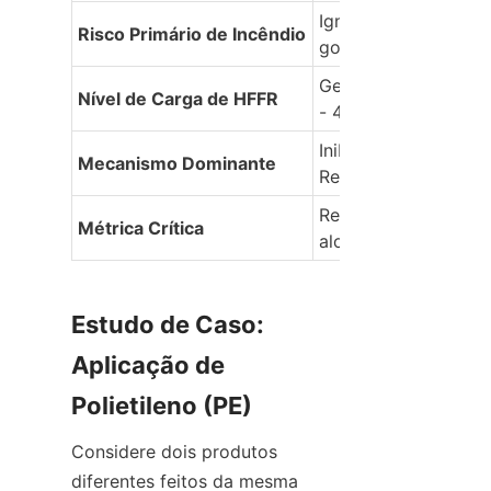
Ignição rápida e 
Risco Primário de Incêndio
gotejamento em ch
Geralmente mais alt
Nível de Carga de HFFR
- 40%)
Inibição em fase gaso
Mecanismo Dominante
Resfriamento
Resistência à tração 
Métrica Crítica
alongamento
Estudo de Caso: 
Aplicação de 
Polietileno (PE)
Considere dois produtos 
diferentes feitos da mesma 