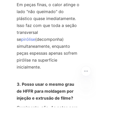
Em peças finas, o calor atinge o 
lado "não queimado" do 
plástico quase imediatamente. 
Isso faz com que toda a seção 
transversal 
se
pirólise
(decomponha) 
simultaneamente, enquanto 
peças espessas apenas sofrem 
pirólise na superfície 
inicialmente.
3. Posso usar o mesmo grau 
de HFFR para moldagem por 
PT
injeção e extrusão de filme?
Geralmente, não. As notas para 
filmes exigem melhor dispersão 