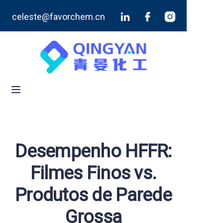
celeste@favorchem.cn
Início
Produtos
Blog
Sobre Nós
Contate-Nos
Desempenho HFFR:
Filmes Finos vs.
Produtos de Parede
Grossa