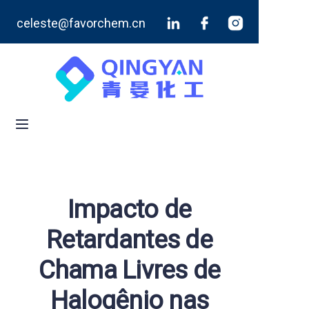
celeste@favorchem.cn
Início
Produtos
Blog
Sobre Nós
Contate-Nos
Impacto de
Retardantes de
Chama Livres de
Halogênio nas