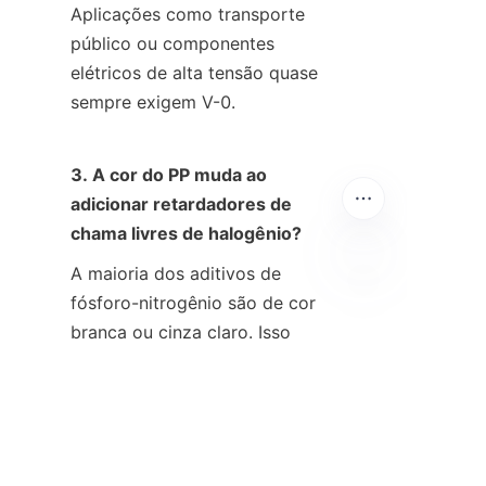
Aplicações como transporte 
público ou componentes 
elétricos de alta tensão quase 
sempre exigem V-0.
3. A cor do PP muda ao 
adicionar retardadores de 
chama livres de halogênio?
A maioria dos aditivos de 
fósforo-nitrogênio são de cor 
PT
branca ou cinza claro. Isso 
permite uma fácil coloração 
usando pigmentos padrão, ao 
contrário de alguns aditivos 
mais antigos que poderiam 
causar amarelamento ou 