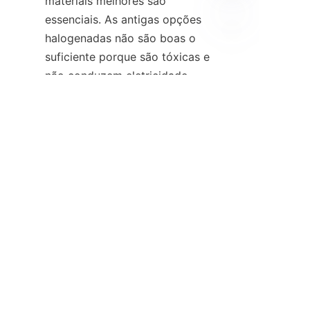
materiais melhores são 
essenciais. As antigas opções 
halogenadas não são boas o 
PT
suficiente porque são tóxicas e 
não conduzem eletricidade 
bem. Alternativas não 
halogenadas são mais seguras 
e ecológicas, alinhando-se com 
o impulso da indústria pela 
sustentabilidade. Seu uso ajuda 
a manter os passageiros 
seguros e garante ótima 
qualidade.
Quer tornar seus VEs mais 
seguros e atraentes?
Entre em
contato hoje mesmo
para 