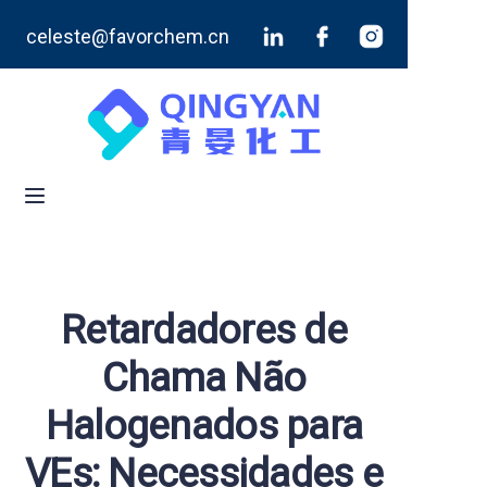
celeste@favorchem.cn
Início
Produtos
Blog
Sobre Nós
Contate-Nos
Retardadores de
Chama Não
Halogenados para
VEs: Necessidades e