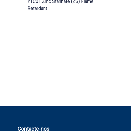
YTC01 Zinc Stannate (ZS) Flame
Retardant
Contacte-nos