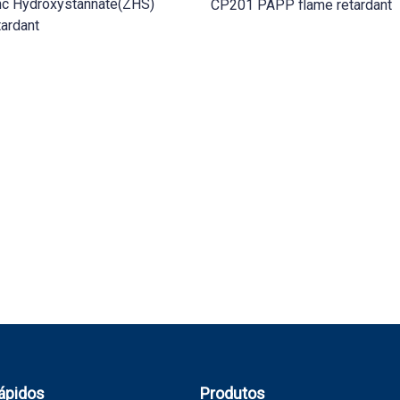
nc Hydroxystannate(ZHS)
CP201 PAPP flame retardant
ardant
ápidos
Produtos