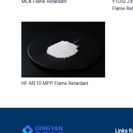
MCA Flame Retardant
YTC02 Zi
Flame Ret
HF-M210 MPP Flame Retardant
Links R