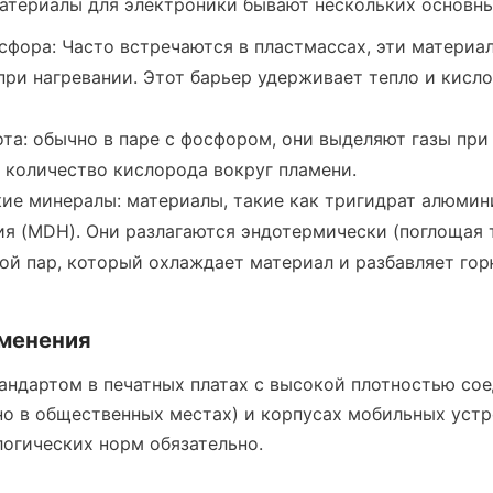
атериалы для электроники бывают нескольких основны
сфора: Часто встречаются в пластмассах, эти материал
ри нагревании. Этот барьер удерживает тепло и кисло
ота: обычно в паре с фосфором, они выделяют газы при 
 количество кислорода вокруг пламени.
ие минералы: материалы, такие как тригидрат алюмини
я (MDH). Они разлагаются эндотермически (поглощая т
ой пар, который охлаждает материал и разбавляет гор
менения
андартом в печатных платах с высокой плотностью соед
но в общественных местах) и корпусах мобильных устро
огических норм обязательно.