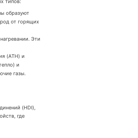
х типов:
ы образуют 
род от горящих 
нагревании. Эти 
я (ATH) и 
епло) и 
ючие газы.
инений (HDI), 
йств, где 