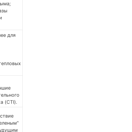
ыма; 
зы 
 
ее для 
тепловых 
чшие 
ельного 
а (CTI).
ствие 
еленым" 
удущим 