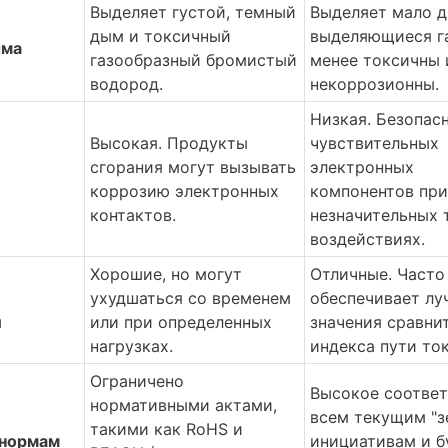
Выделяет густой, темный 
Выделяет мало д
дым и токсичный 
выделяющиеся га
ыма
газообразный бромистый 
менее токсичны и
водород.
некоррозионны.
Низкая. Безопасн
Высокая. Продукты 
чувствительных 
сгорания могут вызывать 
электронных 
коррозию электронных 
компонентов при 
контактов.
незначительных 
воздействиях.
Хорошие, но могут 
Отличные. Часто 
ухудшаться со временем 
обеспечивает лу
и
или при определенных 
значения сравнит
нагрузках.
индекса пути ток
Ограничено 
Высокое соответ
нормативными актами, 
всем текущим "з
такими как RoHS и 
 нормам
инициативам и б