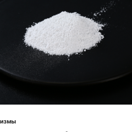
низмы