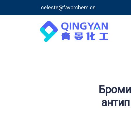
celeste@favorchem.cn
Броми
антип