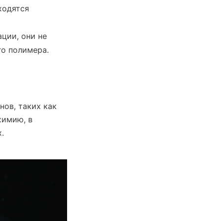
одятся 
ии, они не 
го полимера.
ов, таких как 
имию, в 
.