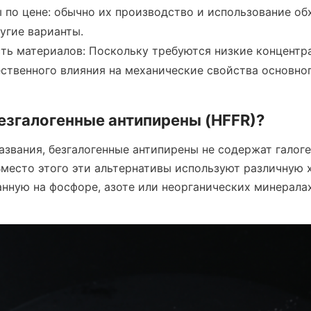
 по цене: обычно их производство и использование обх
угие варианты.
ь материалов: Поскольку требуются низкие концентрац
ственного влияния на механические свойства основно
езгалогенные антипирены (HFFR)?
азвания, безгалогенные антипирены не содержат галоген
Вместо этого эти альтернативы используют различную х
нную на фосфоре, азоте или неорганических минералах