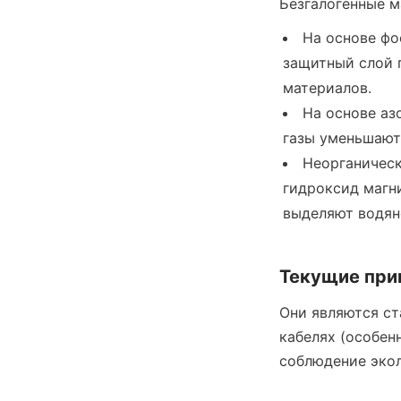
Безгалогенные м
На основе фо
защитный слой п
материалов.
На основе аз
газы уменьшают
Неорганическ
гидроксид магни
выделяют водян
Текущие при
Они являются ст
кабелях (особен
соблюдение экол