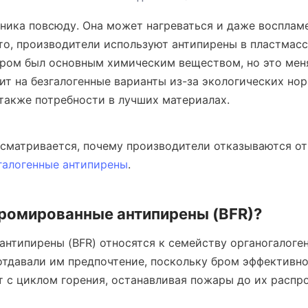
ника повсюду. Она может нагреваться и даже воспламе
то, производители используют антипирены в пластмасса
бром был основным химическим веществом, но это меня
ит на безгалогенные варианты из-за экологических нор
 также потребности в лучших материалах.
ссматривается, почему производители отказываются от 
галогенные антипирены
.
бромированные антипирены (BFR)?
нтипирены (BFR) относятся к семейству органогалоген
тдавали им предпочтение, поскольку бром эффективно
 с циклом горения, останавливая пожары до их распр