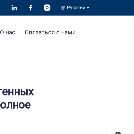
Русский
О нас
Связаться с нами
генных
полное