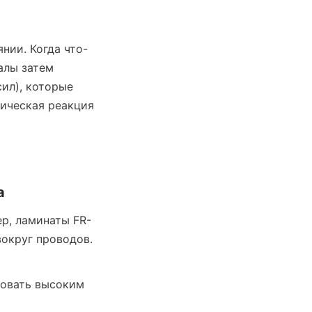
нии. Когда что-
лы затем 
ил), которые 
ическая реакция 
а
ер, ламинаты FR-
округ проводов. 
овать высоким 