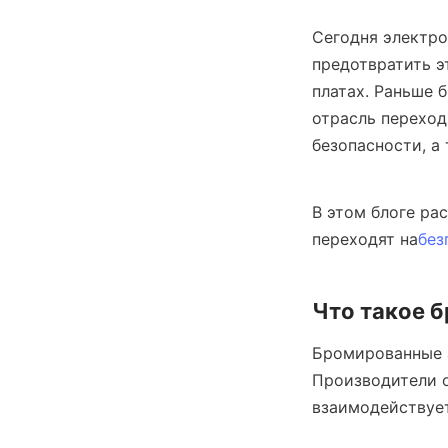
Сегодня электро
предотвратить э
платах. Раньше 
отрасль переход
безопасности, а
В этом блоге ра
переходят на
без
Что такое 
Бромированные а
Производители о
взаимодействует