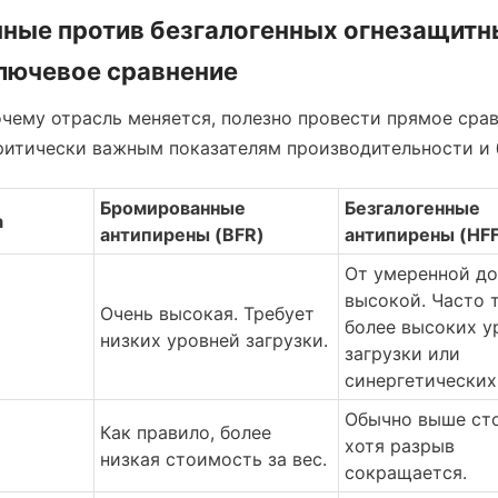
ные против безгалогенных огнезащитны
ключевое сравнение
очему отрасль меняется, полезно провести прямое срав
ритически важным показателям производительности и 
Бромированные 
Безгалогенные 
а
антипирены (BFR)
антипирены (HF
От умеренной до 
высокой. Часто т
Очень высокая. Требует 
более высоких у
низких уровней загрузки.
загрузки или 
синергетических
Обычно выше сто
Как правило, более 
хотя разрыв 
низкая стоимость за вес.
сокращается.