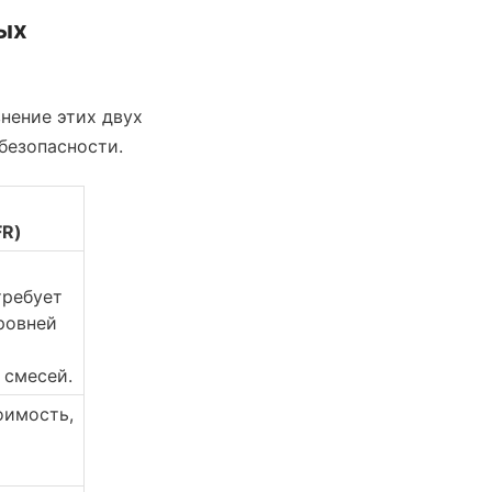
х 
нение этих двух 
безопасности.
FR)
ребует 
ровней 
 смесей.
имость, 