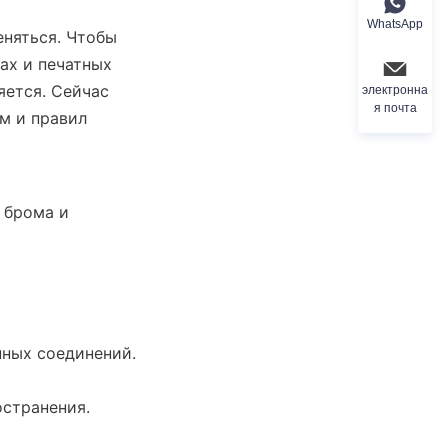
WhatsApp
няться. Чтобы 
х и печатных 
ется. Сейчас 
электронна
я почта
м и правил 
брома и 
ных соединений. 
 
остранения.