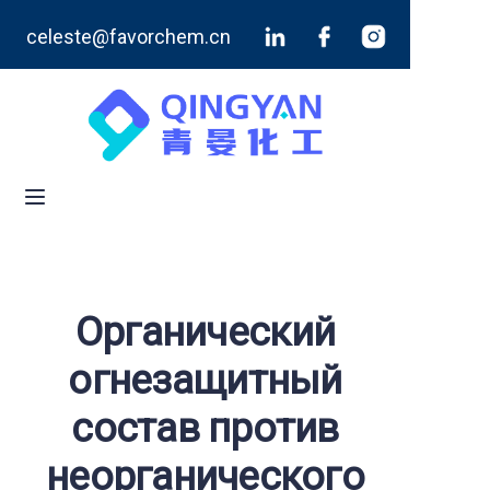
celeste@favorchem.cn
Главная
Продукты
Блог
О нас
Связаться с нами
Органический
огнезащитный
состав против
неорганического