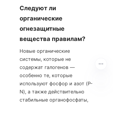
Следуют ли 
органические 
огнезащитные 
вещества правилам?
Новые органические 
системы, которые не 
содержат галогенов — 
особенно те, которые 
используют фосфор и азот (P-
N), а также действительно 
RU
стабильные органофосфаты, 
как правило, хорошо 
справляются с соблюдением 
таких правил, 
как
RoHS
и
ДОСТИГНУТЬ
. Эти 