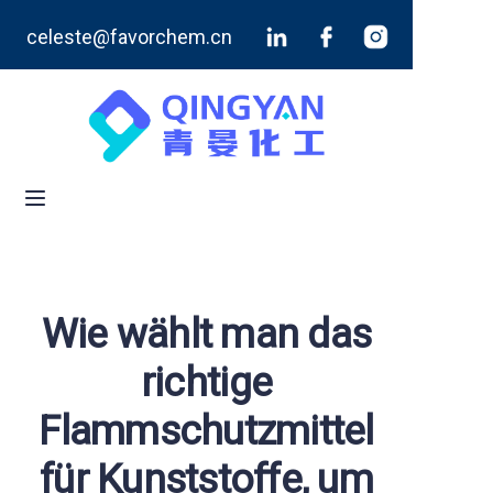
celeste@favorchem.cn
Startseite
Produkte
Blog
Über uns
Kontaktieren Sie uns
Wie wählt man das
richtige
Flammschutzmittel
für Kunststoffe, um