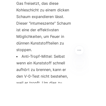
Gas freisetzt, das diese 
Kohleschicht zu einem dicken 
Schaum expandieren lässt. 
Dieser "intumeszente" Schaum 
ist eine der effektivsten 
Möglichkeiten, um Feuer in 
dünnen Kunststoffteilen zu 
stoppen.
Anti-Tropf-Mittel: Selbst 
wenn ein Kunststoff schnell 
aufhört zu brennen, kann er 
DE
den V-0-Test nicht bestehen, 
weil er tropft. Um dies zu 
beheben, fügen Hersteller oft 
eine sehr geringe Menge 
(weniger als 1 Prozent) eines 