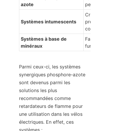
azote
performance UL 94
Crée une couche car
Systèmes intumescents
protectrice lors de la
combustion
Systèmes à base de 
Faible dégagement d
minéraux
fumée
Parmi ceux-ci, les systèmes 
synergiques phosphore-azote 
sont devenus parmi les 
solutions les plus 
recommandées comme 
retardateurs de flamme pour 
une utilisation dans les vélos 
électriques. En effet, ces 
systèmes :