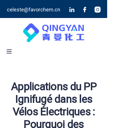
celeste@favorchem.cn
Accueil
Produits
Blog
À propos de nous
Contactez-nous
Applications du PP
Ignifugé dans les
Vélos Électriques :
Pourquoi des