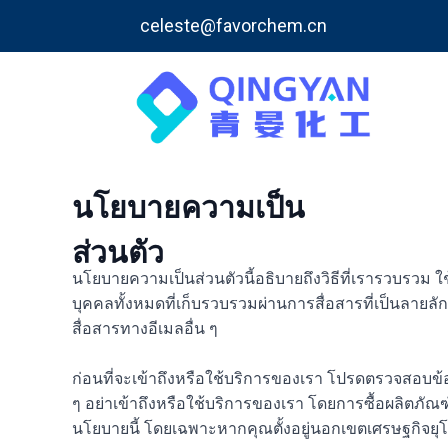
celeste@favorchem.cn
นโยบายความเป็น
ส่วนตัว
นโยบายความเป็นส่วนตัวนี้อธิบายถึงวิธีที่เรารวบรวม ใ
บุคคลทั้งหมดที่เก็บรวบรวมผ่านการสื่อสารที่เป็นลาย
สื่อสารทางอีเมลอื่น ๆ
ก่อนที่จะเข้าถึงหรือใช้บริการของเรา โปรดตรวจสอบ
ๆ อย่าเข้าถึงหรือใช้บริการของเรา โดยการซื้อผลิตภัณ
นโยบายนี้ โดยเฉพาะหากคุณตั้งอยู่นอกเขตเศรษฐกิจยุ