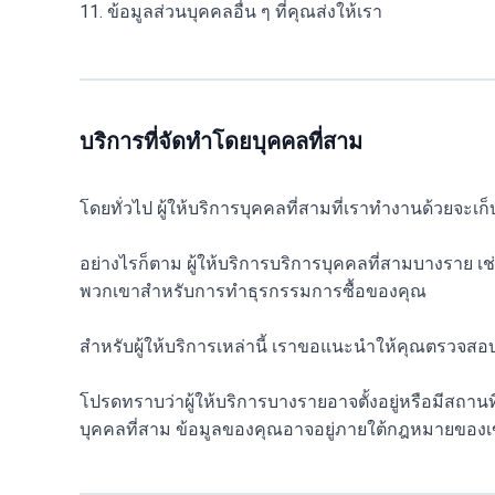
11. ข้อมูลส่วนบุคคลอื่น ๆ ที่คุณส่งให้เรา
บริการที่จัดทำโดยบุคคลที่สาม
โดยทั่วไป ผู้ให้บริการบุคคลที่สามที่เราทำงานด้วยจะเ
อย่างไรก็ตาม ผู้ให้บริการบริการบุคคลที่สามบางราย เช
พวกเขาสำหรับการทำธุรกรรมการซื้อของคุณ
สำหรับผู้ให้บริการเหล่านี้ เราขอแนะนำให้คุณตรวจ
โปรดทราบว่าผู้ให้บริการบางรายอาจตั้งอยู่หรือมีสถานท
บุคคลที่สาม ข้อมูลของคุณอาจอยู่ภายใต้กฎหมายของเขตอำ