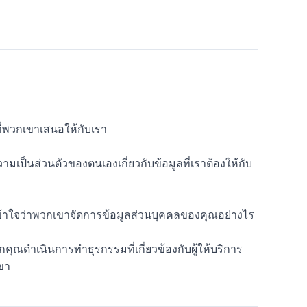
ที่พวกเขาเสนอให้กับเรา
มเป็นส่วนตัวของตนเองเกี่ยวกับข้อมูลที่เราต้องให้กับ
ข้าใจว่าพวกเขาจัดการข้อมูลส่วนบุคคลของคุณอย่างไร
คุณดำเนินการทำธุรกรรมที่เกี่ยวข้องกับผู้ให้บริการ
เขา