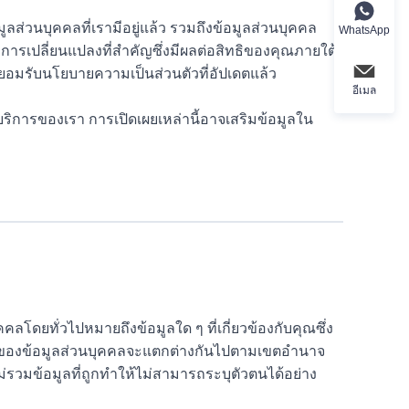
ส่วนบุคคลที่เรามีอยู่แล้ว รวมถึงข้อมูลส่วนบุคคล
WhatsApp
รเปลี่ยนแปลงที่สำคัญซึ่งมีผลต่อสิทธิของคุณภายใต้
รยอมรับนโยบายความเป็นส่วนตัวที่อัปเดตแล้ว
อีเมล
บริการของเรา การเปิดเผยเหล่านี้อาจเสริมข้อมูลใน
ลโดยทั่วไปหมายถึงข้อมูลใด ๆ ที่เกี่ยวข้องกับคุณซึ่ง
ดความของข้อมูลส่วนบุคคลจะแตกต่างกันไปตามเขตอำนาจ
ม่รวมข้อมูลที่ถูกทำให้ไม่สามารถระบุตัวตนได้อย่าง