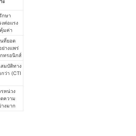
าะ
รักษา
รงต่อแรง
ุ้มค่า
นที่ยอด
นอย่างแพร่
็กทรอนิกส์
ณสมบัติทาง
อกว่า (CTI 
ารหน่วง
่ลดความ
ย่างมาก