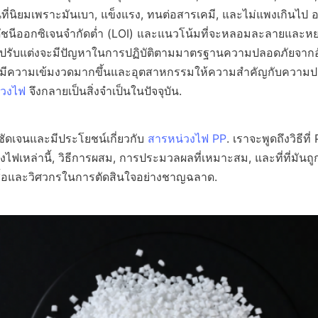
ป็นที่นิยมเพราะมันเบา, แข็งแรง, ทนต่อสารเคมี, และไม่แพงเกินไป อ
ดัชนีออกซิเจนจำกัดต่ำ (LOI) และแนวโน้มที่จะหลอมละลายและ
ได้ปรับแต่งจะมีปัญหาในการปฏิบัติตามมาตรฐานความปลอดภัยจากอัค
ยบมีความเข้มงวดมากขึ้นและอุตสาหกรรมให้ความสำคัญกับความปล
่วงไฟ
 จึงกลายเป็นสิ่งจำเป็นในปัจจุบัน.
่ชัดเจนและมีประโยชน์เกี่ยวกับ 
สารหน่วงไฟ PP
. เราจะพูดถึงวิธีที่
เหล่านี้, วิธีการผสม, การประมวลผลที่เหมาะสม, และที่ที่มันถูกใช
ผู้ซื้อและวิศวกรในการตัดสินใจอย่างชาญฉลาด.