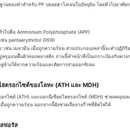
รฐานทองคำสำหรับ PP ปลอดฮาโลเจนในปัจจุบัน โดยทั่วไปอาศัย
ทั่วไปคือ Ammonium Polyphosphate (APP)
เช่น pentaerythritol (PER)
: เช่น เมลามีน เมื่อถูกความร้อน ส่วนประกอบเหล่านี้จะทำปฏิกิริยาเ
ีรูพรุนบนพื้นผิวของพลาสติก ถ่านนี้ทำหน้าที่เป็นเกราะป้องกันท
ี่อยู่ข้างใต้จากความร้อนและตัดการจ่ายออกซิเจน
ไฮดรอกไซด์ของโลหะ (ATH และ MDH)
ดรอกไซด์ (ATH) และแมกนีเซียมไฮดรอกไซด์ (MDH) ช่วยลดอุณหภ
ื่อถูกความร้อน นอกจากนี้ยังช่วยเจือจางก๊าซที่ติดไฟได้
อสฟอรัส