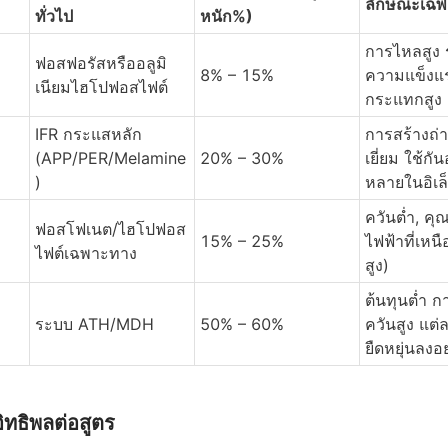
ลักษณะเฉพ
ทั่วไป
หนัก%)
การไหลสูง 
ฟอสฟอรัสหรืออลูมิ
8% – 15%
ความแข็งแ
เนียมไฮโปฟอสไฟต์
กระแทกสูง ค
IFR กระแสหลัก 
การสร้างถ่า
(APP/PER/Melamine
20% – 30%
เยี่ยม ใช้กั
)
หลายในอิเล
ควันต่ำ, คุ
ฟอสโฟเนต/ไฮโปฟอส
15% – 25%
ไฟฟ้าที่เหนื
ไฟต์เฉพาะทาง
สูง)
ต้นทุนต่ำ ก
ระบบ ATH/MDH
50% – 60%
ควันสูง แต
ยืดหยุ่นลงอ
อิทธิพลต่อสูตร