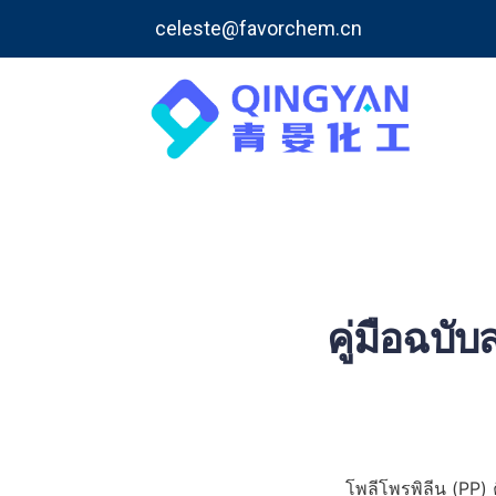
celeste@favorchem.cn
คู่มือฉบั
โพลีโพรพิลีน (PP) ค