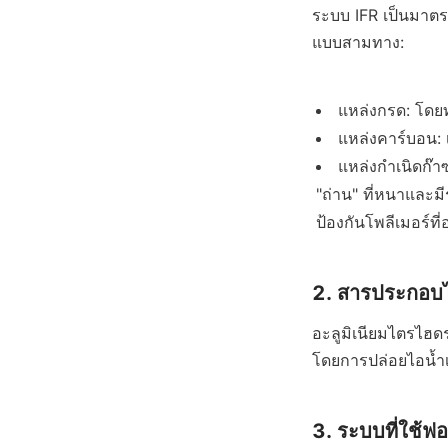
ระบบ IFR เป็นมาต
แบบสามทาง:
แหล่งกรด: โดย
แหล่งคาร์บอน: 
แหล่งกำเนิดก๊าซ
"ถ่าน" ที่หนาและม
ป้องกันโพลีเมอร์ท
2. สารประกอบ
อะลูมิเนียมไตรไฮ
โดยการปล่อยไอน้ำเม
3. ระบบที่ใช้ฟ